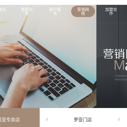
线吃
整家定
客户服
营销网
加盟合
制
务
络
作
诺亚专卖店
罗亚门店