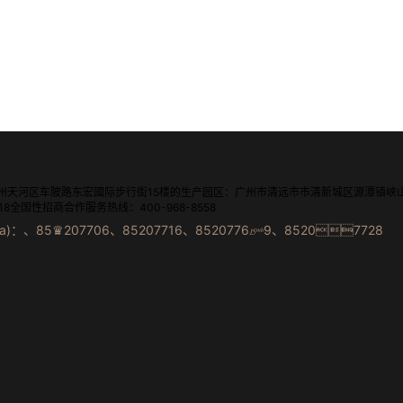
州天河区车陂路东宏國际步行街15楼的生产园区：广州市清远市市清新城区源潭镇峡
18全国性招商合作服务热线：400-968-8558
)：、85♛207706、85207716、8520776𝄹9、85207728