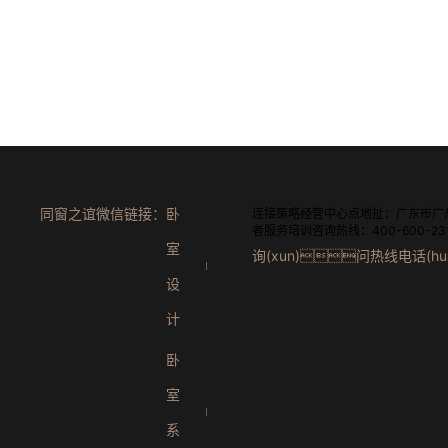
同窗之谊微信链接：
卧
连接策略经营中心点地扯：广东市广
者服务培训咨询热线：400-600-23
室
询(xun)问热线电话(hua
设
计
卧
室
系