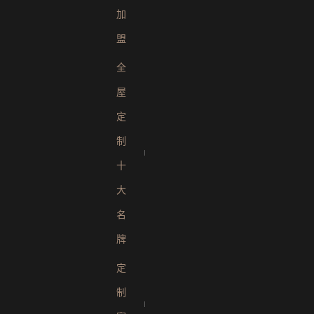
加
盟
全
屋
定
制
十
大
名
牌
定
制