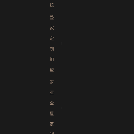
统
整
家
定
制
加
盟
罗
亚
全
屋
定