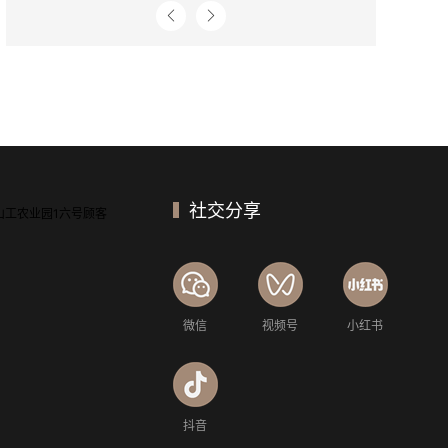
社交分享
山工农业园1六号顾客
微信
视频号
小红书
抖音