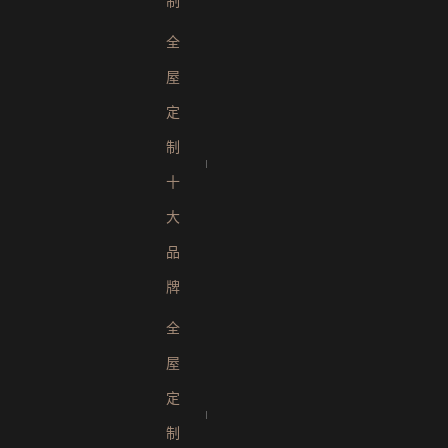
制
全
屋
定
制
十
大
品
牌
全
屋
定
制