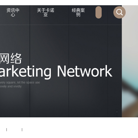
资讯中
关于卡诺
经典案
心
亚
例